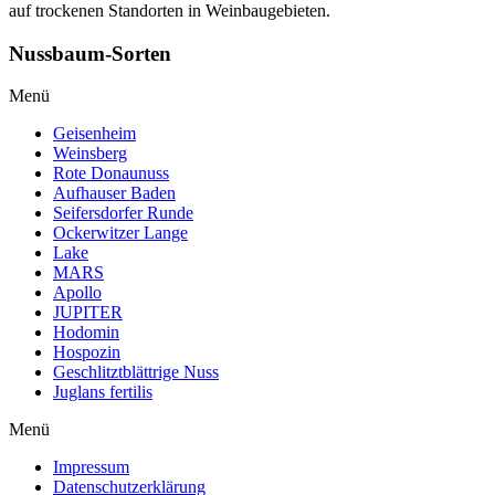
auf trockenen Standorten in Weinbaugebieten.
Nussbaum-Sorten
Menü
Geisenheim
Weinsberg
Rote Donaunuss
Aufhauser Baden
Seifersdorfer Runde
Ockerwitzer Lange
Lake
MARS
Apollo
JUPITER
Hodomin
Hospozin
Geschlitztblättrige Nuss
Juglans fertilis
Menü
Impressum
Datenschutzerklärung