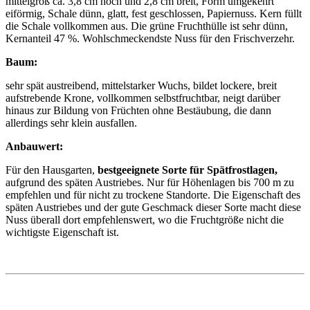
mittelgroß ca. 3,8 cm hoch und 2,8 cm breit, Form umgekehrt
eiförmig, Schale dünn, glatt, fest geschlossen, Papiernuss. Kern füllt
die Schale vollkommen aus. Die grüne Fruchthülle ist sehr dünn,
Kernanteil 47 %. Wohlschmeckendste Nuss für den Frischverzehr.
Baum:
sehr spät austreibend, mittelstarker Wuchs, bildet lockere, breit
aufstrebende Krone, vollkommen selbstfruchtbar, neigt darüber
hinaus zur Bildung von Früchten ohne Bestäubung, die dann
allerdings sehr klein ausfallen.
Anbauwert:
Für den Hausgarten,
bestgeeignete Sorte für Spätfrostlagen,
aufgrund des späten Austriebes. Nur für Höhenlagen bis 700 m zu
empfehlen und für nicht zu trockene Standorte. Die Eigenschaft des
späten Austriebes und der gute Geschmack dieser Sorte macht diese
Nuss überall dort empfehlenswert, wo die Fruchtgröße nicht die
wichtigste Eigenschaft ist.